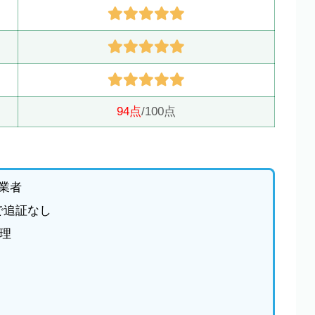
94点
/100点
業者
で追証なし
理