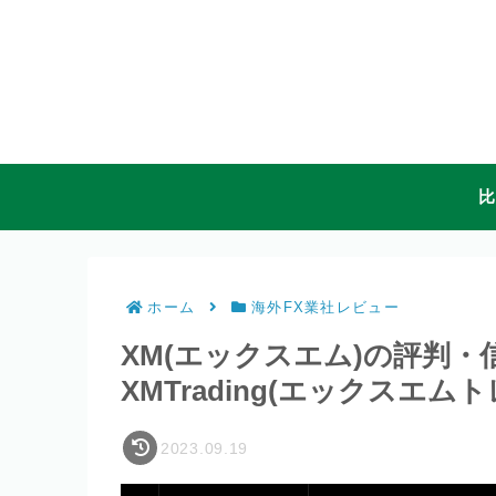
比
ホーム
海外FX業社レビュー
XM(エックスエム)の評判
XMTrading(エックスエ
2023.09.19