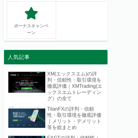
ボーナスキャンペ
ーン
人気記事
XM(エックスエム)の評
判・信頼性・取引環境を
徹底評価｜XMTrading(エ
ックスエムトレーディン
グ）の全て
TitanFXの評判・信頼
性・取引環境を徹底評価
｜メリット・デメリット
等を総まとめ
FXGTの評判・信頼性・